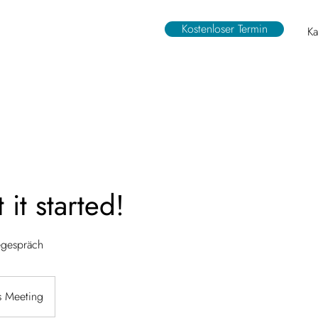
Kostenloser Termin
Ka
 it started!
egespräch
s Meeting