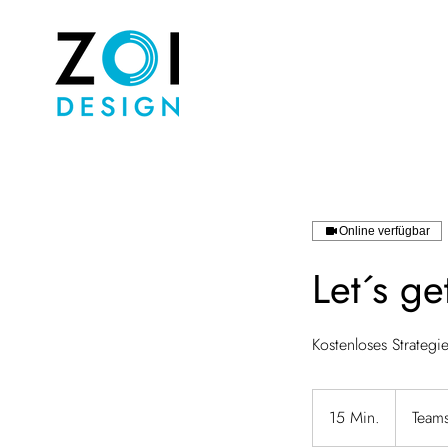
Online verfügbar
Let´s get
Kostenloses Strategi
15 Min.
1
Team
5