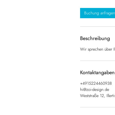
M
i
Buchung anfragen
n
.
Beschreibung
Wir sprechen über Ih
Kontaktangaben
+4915224460938
hi@zoi-design.de
Weststraße 12, Iller